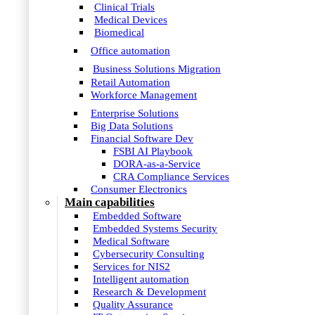
Clinical Trials
Medical Devices
Biomedical
Office automation
Business Solutions Migration
Retail Automation
Workforce Management
Enterprise Solutions
Big Data Solutions
Financial Software Dev
FSBI AI Playbook
DORA-as-a-Service
CRA Compliance Services
Consumer Electronics
Main capabilities
Embedded Software
Embedded Systems Security
Medical Software
Cybersecurity Consulting
Services for NIS2
Intelligent automation
Research & Development
Quality Assurance