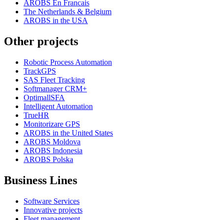
AROBS En Francais
The Netherlands & Belgium
AROBS in the USA
Other projects
Robotic Process Automation
TrackGPS
SAS Fleet Tracking
Softmanager CRM+
OptimallSFA
Intelligent Automation
TrueHR
Monitorizare GPS
AROBS in the United States
AROBS Moldova
AROBS Indonesia
AROBS Polska
Business Lines
Software Services
Innovative projects
Fleet management