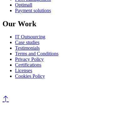
Optimall
Payment solutions
Our Work
IT Outsourcing
Case studies
Testimonials
Terms and Conditions
Privacy Policy
Certifications
Licenses
Cookies Policy
©
All rights reserved
AROBS Transilvania Software