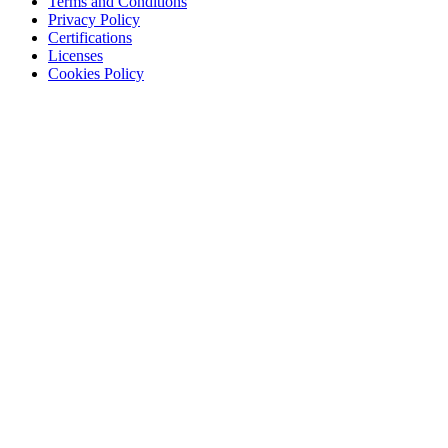
Terms and Conditions
Privacy Policy
Certifications
Licenses
Cookies Policy
©
All rights reserved
AROBS Transilvania Software