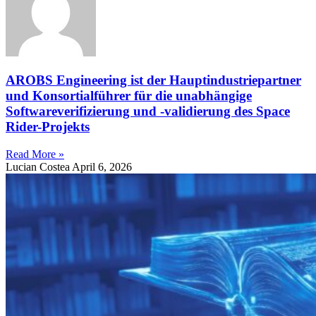
AROBS Engineering ist der Hauptindustriepartner
und Konsortialführer für die unabhängige
Softwareverifizierung und -validierung des Space
Rider-Projekts
Read More »
Lucian Costea
April 6, 2026