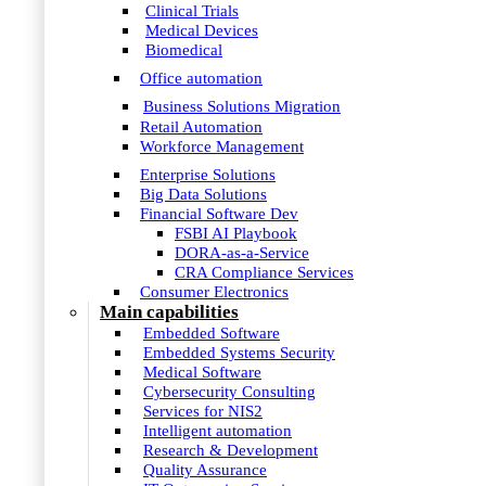
Clinical Trials
Medical Devices
Biomedical
Office automation
Business Solutions Migration
Retail Automation
Workforce Management
Enterprise Solutions
Big Data Solutions
Financial Software Dev
FSBI AI Playbook
DORA-as-a-Service
CRA Compliance Services
Consumer Electronics
Main capabilities
Embedded Software
Embedded Systems Security
Medical Software
Cybersecurity Consulting
Services for NIS2
Intelligent automation
Research & Development
Quality Assurance