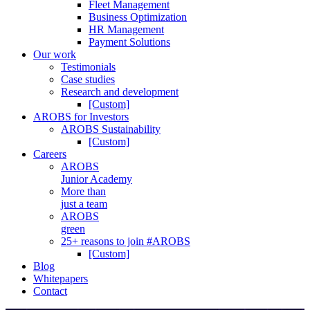
Fleet Management
Business Optimization
HR Management
Payment Solutions
Our work
Testimonials
Case studies
Research and development
[Custom]
AROBS for Investors
AROBS Sustainability
[Custom]
Careers
AROBS
Junior Academy
More than
just a team
AROBS
green
25+ reasons to join #AROBS
[Custom]
Blog
Whitepapers
Contact