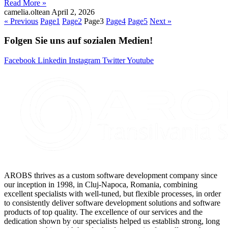
Read More »
camelia.oltean
April 2, 2026
« Previous
Page
1
Page
2
Page
3
Page
4
Page
5
Next »
Folgen Sie uns auf sozialen Medien!
Facebook
Linkedin
Instagram
Twitter
Youtube
AROBS thrives as a custom software development company since
our inception in 1998, in Cluj-Napoca, Romania, combining
excellent specialists with well-tuned, but flexible processes, in order
to consistently deliver software development solutions and software
products of top quality. The excellence of our services and the
dedication shown by our specialists helped us establish strong, long