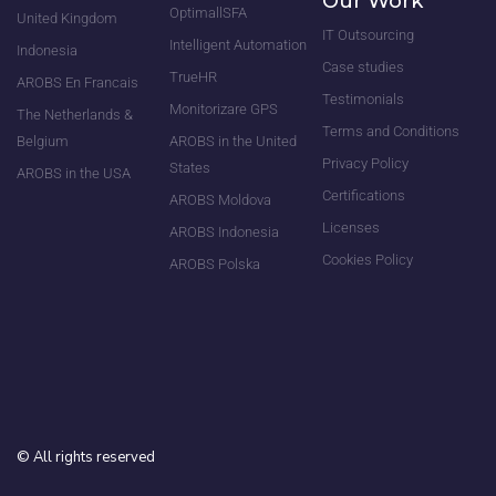
Our Work
OptimallSFA
United Kingdom
IT Outsourcing
Intelligent Automation
Indonesia
Case studies
TrueHR
AROBS En Francais
Testimonials
Monitorizare GPS
The Netherlands &
Terms and Conditions
Belgium
AROBS in the United
Privacy Policy
States
AROBS in the USA
Certifications
AROBS Moldova
Licenses
AROBS Indonesia
Cookies Policy
AROBS Polska
©
All rights reserved