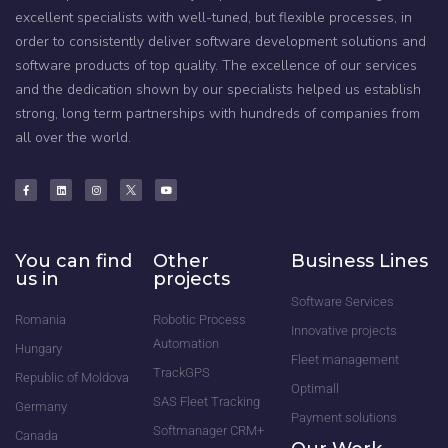
excellent specialists with well-tuned, but flexible processes, in
order to consistently deliver software development solutions and
software products of top quality. The excellence of our services
and the dedication shown by our specialists helped us establish
strong, long term partnerships with hundreds of companies from
all over the world.
You can find
Other
Business Lines
us in
projects
Software Services
Romania
Robotic Process
Innovative projects
Automation
Hungary
Fleet management
TrackGPS
Republic of Moldova
Optimall
SAS Fleet Tracking
Germany
Payment solutions
Softmanager CRM+
Canada